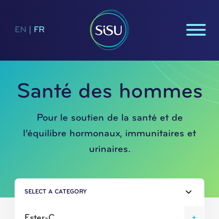
EN
|
FR
Santé des hommes
Pour le soutien de la santé et de
l’équilibre hormonaux, immunitaires et
urinaires.
SELECT A CATEGORY
Ester-C