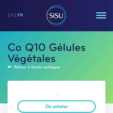
EN
|
FR
Co Q10 Gélules
Végétales
Retour à Santé cardiaque
Où acheter