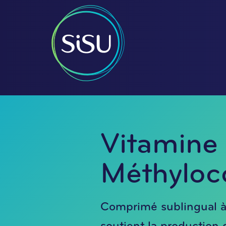
Vitamine
Méthyloc
Comprimé sublingual à d