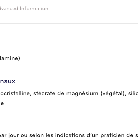
vanced Information
lamine)
inaux
rocristalline, stéarate de magnésium (végétal), sili
ue
r jour ou selon les indications d’un praticien de 