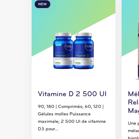
NEW
Vitamine D 2 500 UI
Mél
Rel
90, 180 | Comprimés; 60, 120 |
Ma
Gélules molles Puissance
maximale; 2 500 UI de vitamine
Une p
D3 pour...
mélan
bisgl