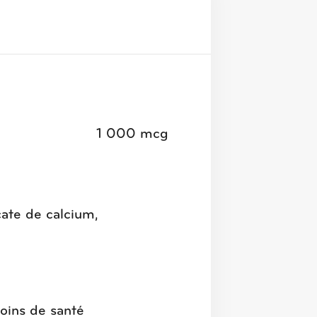
1 000 mcg
cate de calcium,
soins de santé