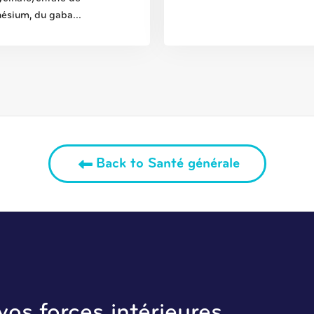
ésium, du gaba...
Back to Santé générale
os forces intérieures