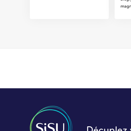
magn
Décuplez v